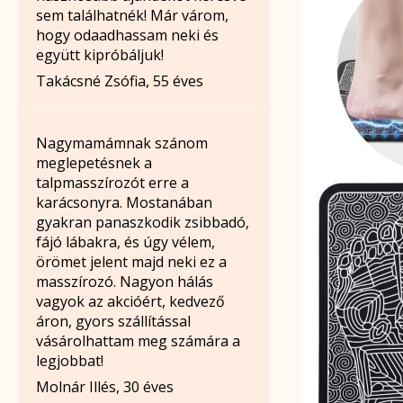
sem találhatnék! Már várom,
hogy odaadhassam neki és
együtt kipróbáljuk!
Takácsné Zsófia, 55 éves
Nagymamámnak szánom
meglepetésnek a
talpmasszírozót erre a
karácsonyra. Mostanában
gyakran panaszkodik zsibbadó,
fájó lábakra, és úgy vélem,
örömet jelent majd neki ez a
masszírozó. Nagyon hálás
vagyok az akcióért, kedvező
áron, gyors szállítással
vásárolhattam meg számára a
legjobbat!
Molnár Illés, 30 éves