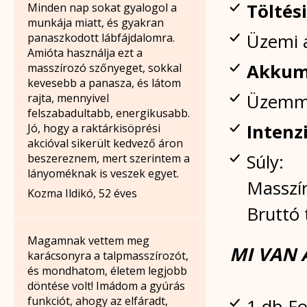
Töltési
Minden nap sokat gyalogol a
munkája miatt, és gyakran
Üzemi 
panaszkodott lábfájdalomra.
Amióta használja ezt a
Akkumu
masszírozó szőnyeget, sokkal
kevesebb a panasza, és látom
Üzemmó
rajta, mennyivel
felszabadultabb, energikusabb.
Intenzi
Jó, hogy a raktárkisöprési
akcióval sikerült kedvező áron
Súly:
beszereznem, mert szerintem a
lányoméknak is veszek egyet.
Masszí
Kozma Ildikó, 52 éves
Bruttó
Magamnak vettem meg
MI VAN
karácsonyra a talpmasszírozót,
és mondhatom, életem legjobb
döntése volt! Imádom a gyúrás
funkciót, ahogy az elfáradt,
1 db F