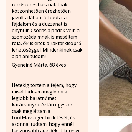
rendszeres használatnak
köszönhetően érezhetően
javult a lábam állapota, a
fájdalom és a duzzanat is
enyhült. Csodás ajándék volt, a
szomszédaimnak is meséltem
róla, ők is éltek a raktárkisöprő
lehetőséggel. Mindenkinek csak
ajánlani tudom!
Gyeneiné Márta, 68 éves
Hetekig törtem a fejem, hogy
mivel tudnám meglepni a
legjobb barátnőmet
karácsonyra. Aztán egyszer
csak megláttam a
FootMassager hirdetését, és
azonnal tudtam, hogy ennél
hasznosabb ajándékot keresve