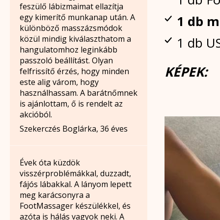
feszülő lábizmaimat ellazítja
egy kimerítő munkanap után. A
1 db m
különböző masszázsmódok
közül mindig kiválaszthatom a
1 db US
hangulatomhoz leginkább
passzoló beállítást. Olyan
KÉPEK:
felfrissítő érzés, hogy minden
este alig várom, hogy
használhassam. A barátnőmnek
is ajánlottam, ő is rendelt az
akcióból.
Szekerczés Boglárka, 36 éves
Évek óta küzdök
visszérproblémákkal, duzzadt,
fájós lábakkal. A lányom lepett
meg karácsonyra a
FootMassager készülékkel, és
azóta is hálás vagyok neki. A