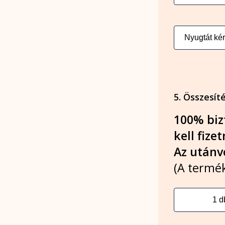
5. Összesít
100% biz
kell fizet
Az utánvé
(A termék 