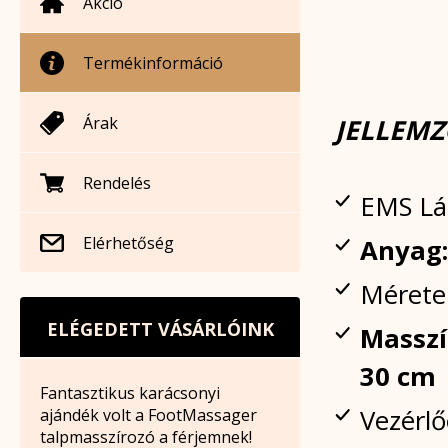
Akció
Termékinformáció
Árak
JELLEMZ
Rendelés
EMS Lá
Elérhetőség
Anyag:
Mérete
ELÉGEDETT VÁSÁRLÓINK
Masszí
30 cm
Fantasztikus karácsonyi
Vezérlő
ajándék volt a FootMassager
talpmasszírozó a férjemnek!